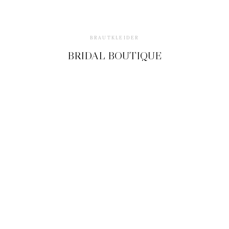
KONTAKT
BRAUTKLEIDER
BRIDAL BOUTIQUE
©2026 Embrace Your Love