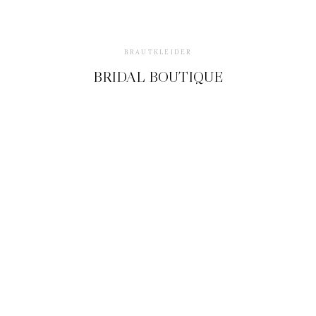
KONTAKT
BRAUTKLEIDER
BRIDAL BOUTIQUE
©2026 Embrace Your Love