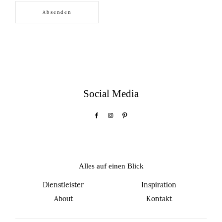
KONTAKT
KONTAKT
©2026 Embrace Your Love
©2026 Embrace Your Love
Social Media
Alles auf einen Blick
Dienstleister
Inspiration
About
Kontakt