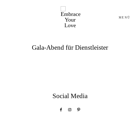
MENÜ
Gala-Abend für Dienstleister
HOME
HOME
ABOUT
ABOUT
DIENSTLEISTER
DIENSTLEISTER
Social Media
INSPIRATION
INSPIRATION
BLOG
BLOG