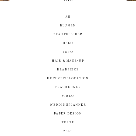
KONTAKT
All
BLUMEN
BRAUTKLEIDER
DEKO
FOTO
©2026 Embrace Your Love
HAIR & MAKE-UP
HEADPIECE
HOCHZEITSLOCATION
TRAUREDNER
VIDEO
WEDDINGPLANNER
PAPER DESIGN
TORTE
ZELT