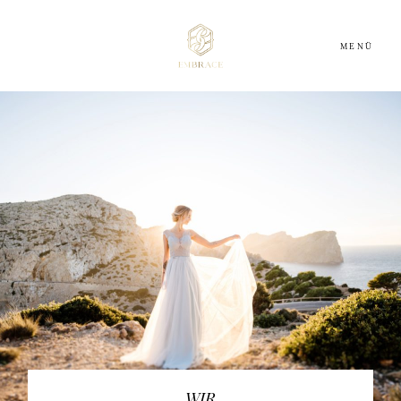
MENÜ
HOME
ABOUT
DIENSTLEISTER
INSPIRATION
BLOG
WIR