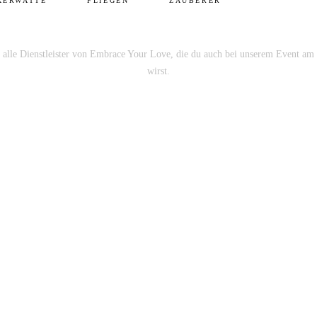
KERWATTE
FLIEGEN
ZAUBERER
du alle Dienstleister von Embrace Your Love, die du auch bei unserem Event a
wirst.