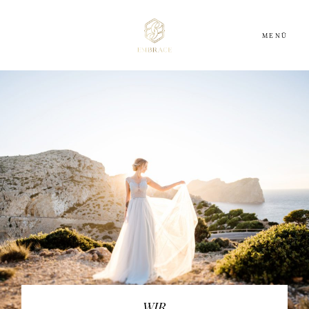
MENÜ
HOME
ABOUT
DIENSTLEISTER
INSPIRATION
BLOG
WIR