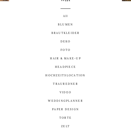
KONTAKT
All
BLUMEN
BRAUTKLEIDER
DEKO
FOTO
©2026 Embrace Your Love
HAIR & MAKE-UP
HEADPIECE
HOCHZEITSLOCATION
TRAUREDNER
VIDEO
WEDDINGPLANNER
PAPER DESIGN
TORTE
ZELT